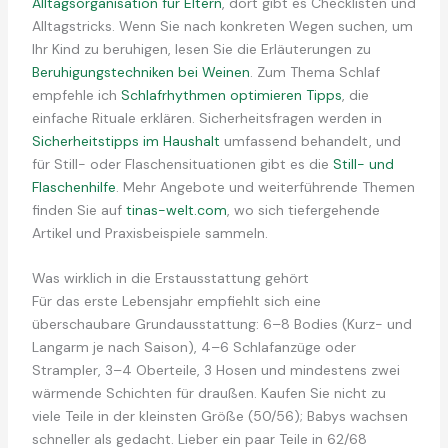
Alltagsorganisation für Eltern
, dort gibt es Checklisten und
Alltagstricks. Wenn Sie nach konkreten Wegen suchen, um
Ihr Kind zu beruhigen, lesen Sie die Erläuterungen zu
Beruhigungstechniken bei Weinen
. Zum Thema Schlaf
empfehle ich
Schlafrhythmen optimieren Tipps
, die
einfache Rituale erklären. Sicherheitsfragen werden in
Sicherheitstipps im Haushalt
umfassend behandelt, und
für Still- oder Flaschensituationen gibt es die
Still- und
Flaschenhilfe
. Mehr Angebote und weiterführende Themen
finden Sie auf
tinas-welt.com
, wo sich tiefergehende
Artikel und Praxisbeispiele sammeln.
Was wirklich in die Erstausstattung gehört
Für das erste Lebensjahr empfiehlt sich eine
überschaubare Grundausstattung: 6–8 Bodies (Kurz- und
Langarm je nach Saison), 4–6 Schlafanzüge oder
Strampler, 3–4 Oberteile, 3 Hosen und mindestens zwei
wärmende Schichten für draußen. Kaufen Sie nicht zu
viele Teile in der kleinsten Größe (50/56); Babys wachsen
schneller als gedacht. Lieber ein paar Teile in 62/68