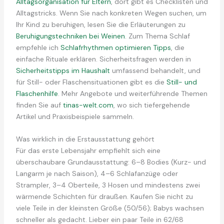
Alltagsorganisation für Eltern
, dort gibt es Checklisten und
Alltagstricks. Wenn Sie nach konkreten Wegen suchen, um
Ihr Kind zu beruhigen, lesen Sie die Erläuterungen zu
Beruhigungstechniken bei Weinen
. Zum Thema Schlaf
empfehle ich
Schlafrhythmen optimieren Tipps
, die
einfache Rituale erklären. Sicherheitsfragen werden in
Sicherheitstipps im Haushalt
umfassend behandelt, und
für Still- oder Flaschensituationen gibt es die
Still- und
Flaschenhilfe
. Mehr Angebote und weiterführende Themen
finden Sie auf
tinas-welt.com
, wo sich tiefergehende
Artikel und Praxisbeispiele sammeln.
Was wirklich in die Erstausstattung gehört
Für das erste Lebensjahr empfiehlt sich eine
überschaubare Grundausstattung: 6–8 Bodies (Kurz- und
Langarm je nach Saison), 4–6 Schlafanzüge oder
Strampler, 3–4 Oberteile, 3 Hosen und mindestens zwei
wärmende Schichten für draußen. Kaufen Sie nicht zu
viele Teile in der kleinsten Größe (50/56); Babys wachsen
schneller als gedacht. Lieber ein paar Teile in 62/68